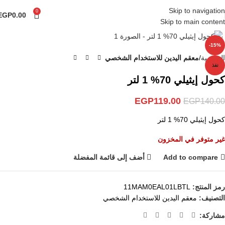
Skip to navigation
0
EGP
0.00
Skip to main content
Click to enlarge
-15%
الرئيسية
معقم اليدين للاستخدام الشخصي
نفذ
كحول إيثيلي 70% 1 لتر
EGP
119.00
EGP
140.00
كحول إيثيلي 70% 1 لتر
غير متوفر في المخزون
Add to compare
أضف إلى قائمة المفضلة
رمز المنتج:
11MAM0EAL01LBTL
التصنيف:
معقم اليدين للاستخدام الشخصي
مشاركة: