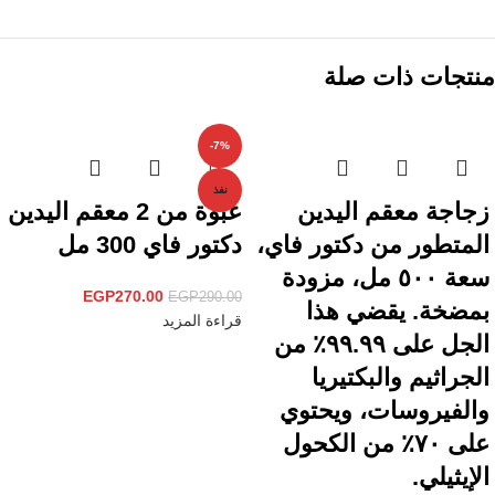
منتجات ذات صلة
-7%
نفذ
زجاجة معقم اليدين
عبوة من 2 معقم اليدين
المتطور من دكتور فاي،
دكتور فاي 300 مل
سعة ٥٠٠ مل، مزودة
EGP
270.00
EGP
290.00
بمضخة. يقضي هذا
قراءة المزيد
الجل على ٩٩.٩٩٪ من
الجراثيم والبكتيريا
والفيروسات، ويحتوي
على ٧٠٪ من الكحول
الإيثيلي.